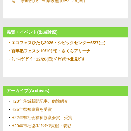
南 診療所,(ビ-玉 階段無限ﾙｰﾌﾟ
／
動画）
協賛・イベント(出展診療)
・エコフェスひたち2026・シビックセンター6/27(土)
・百年塾フェスタ10/19(日)・さくらアリーナ
・
ｸﾘｰﾆﾝｸﾞﾃﾞｲ・12/28(日)ﾊﾟﾃｲｵﾓｰﾙ北見ﾋﾞﾙ
アーカイブ(Archives)
・
H28年茨城新聞記事、病院紹介
・
H25年県知事賞を受賞
・
H22年県社会福祉協議会賞、受賞
・
H20年市社協/ﾎﾞﾗﾝﾃｲｱ貢献・表彰