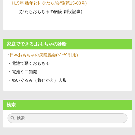
・
H15年 熟年ﾈｯﾄ･ひたち/会報(第15-03号)
……（ひたちおもちゃの病院,創設記事）……
家庭でできる,おもちゃの診断
･
日本おもちゃの病院協会(ﾍﾟｰｼﾞ引用)
・電池で動くおもちゃ
・電池ミニ知識
・ぬいぐるみ（着せかえ）人形
検索
検
検
索:
索