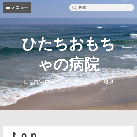
コ
検
メニュー
ン
索:
テ
ン
ツ
へ
ひたちおもち
ス
キ
ッ
ゃの病院
プ
日立市/社協ボランティアグループ・加盟
ｔｏｐ