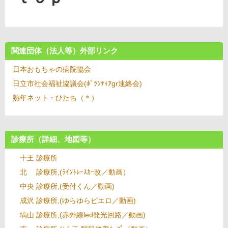
投
2020
稿
年3
日:
月17
関連団体（法人等）外部リンク
2020
日
年
日本おもちゃの病院協会
投
3
wp-
稿
月
日立市社会福祉協議会(ﾎﾞﾗﾝﾃｨｱgr連絡会)
03
者:
17
熟年ネット・ひたち（＊）
日
診療所（詳細、地図等）
十王 診療所
北 診療所,(ﾗｲﾝﾄﾚｰｽｶｰ改
／動画）
中央 診療所,(受付くん／動画)
成沢 診療所,(ゆらゆらピエロ／動画)
塙山 診療所,(赤外線led発光回路／動画)